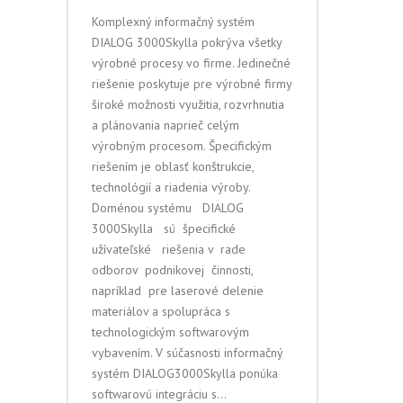
Komplexný informačný systém
DIALOG 3000Skylla pokrýva všetky
výrobné procesy vo firme. Jedinečné
riešenie poskytuje pre výrobné firmy
široké možnosti využitia, rozvrhnutia
a plánovania naprieč celým
výrobným procesom. Špecifickým
riešením je oblasť konštrukcie,
technológií a riadenia výroby.
Doménou systému DIALOG
3000Skylla sú špecifické
užívateľské riešenia v rade
odborov podnikovej činnosti,
napríklad pre laserové delenie
materiálov a spolupráca s
technologickým softwarovým
vybavením. V súčasnosti informačný
systém DIALOG3000Skylla ponúka
softwarovú integráciu s...