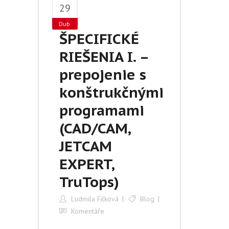
29
Dub
ŠPECIFICKÉ
RIEŠENIA I. –
prepojenie s
konštrukčnými
programami
(CAD/CAM,
JETCAM
EXPERT,
TruTops)
Ludmila Filková
Blog
Komentáře