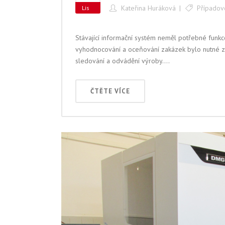
Kateřina Huráková
Případov
Lis
Stávající informační systém neměl potřebné funkce
vyhodnocování a oceňování zakázek bylo nutné zaji
sledování a odvádění výroby....
ČTĚTE VÍCE