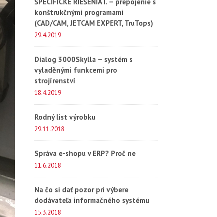
ŠPECIFICKÉ RIEŠENIA I. – prepojenie s
konštrukčnými programami
(CAD/CAM, JETCAM EXPERT, TruTops)
29.4.2019
Dialog 3000Skylla – systém s
vyladěnými funkcemi pro
strojírenství
18.4.2019
Rodný list výrobku
29.11.2018
Správa e-shopu v ERP? Proč ne
11.6.2018
Na čo si dať pozor pri výbere
dodávateľa informačného systému
15.3.2018