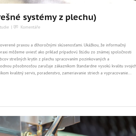
trešné systémy z plechu)
tudie
Komentáře
 overené praxou a dlhoročnými skúsenosťami. Ukážkou, že informačný
praxi môžeme uviesť ako príklad prípadovú štúdiu zo známej spoločnosti
bcov strešných krytín z plechu spracovaním pozinkovaných a
odnou pôsobnosťou zaručuje zákazníkom štandardne vysokú kvalitu svojic
kom kvalitný servis, poradenstvo, zameriavanie striech a vypracovanie...