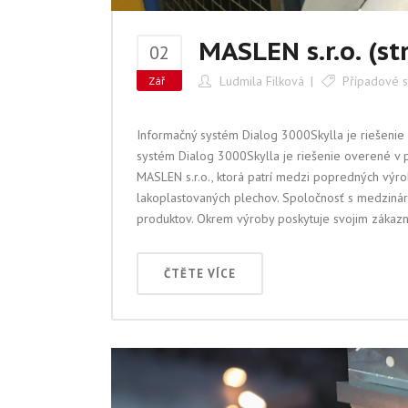
MASLEN s.r.o. (s
02
Ludmila Filková
Případové s
Zář
Informačný systém Dialog 3000Skylla je riešenie
systém Dialog 3000Skylla je riešenie overené v 
MASLEN s.r.o., ktorá patrí medzi popredných výro
lakoplastovaných plechov. Spoločnosť s medzinár
produktov. Okrem výroby poskytuje svojim zákazní
ČTĚTE VÍCE