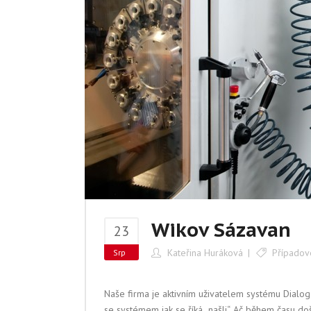
Wikov Sázavan
23
Kateřina Huráková
Případov
Srp
Naše firma je aktivním uživatelem systému Dialog
se systémem jak se říká „našli“. Ač během času do