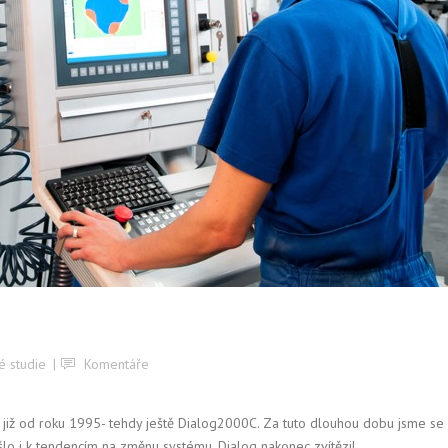
é studie
Komentáře
 již od roku 1995- tehdy ještě Dialog2000C. Za tuto dlouhou dobu jsme se
šlo i k tendencím na změnu systému, Dialog nakonec zvítězil....