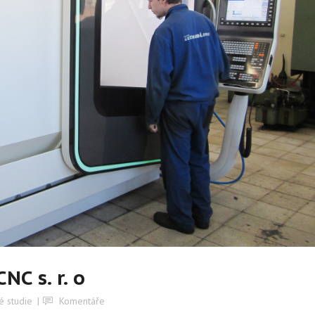
C s. r. o
é studie
Komentáře