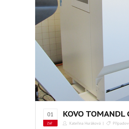
KOVO TOMANDL CN
01
Kateřina Huráková
Případov
Zář